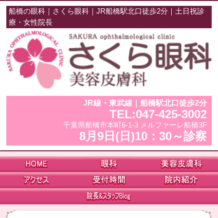
船橋の眼科｜さくら眼科｜JR船橋駅北口徒歩2分｜土日祝診
療・女性院長
JR線・東武線｜船橋駅北口徒歩2分
TEL:047-425-3002
千葉県船橋市本町6-1-3 メルファーレ船橋3F
8月9日(日)10：30～診察