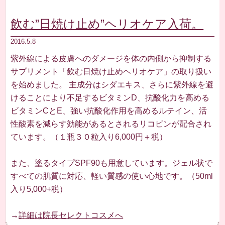
飲む”日焼け止め”ヘリオケア入荷。
2016.5.8
紫外線による皮膚へのダメージを体の内側から抑制する
サプリメント「飲む日焼け止めヘリオケア」の取り扱い
を始めました。 主成分はシダエキス、さらに紫外線を避
けることにより不足するビタミンD、抗酸化力を高める
ビタミンCとE、強い抗酸化作用を高めるルテイン、活
性酸素を減らす効能があるとされるリコピンが配合され
ています。（１瓶３０粒入り6,000円＋税）
また、塗るタイプSPF90も用意しています。ジェル状で
すべての肌質に対応、軽い質感の使い心地です。（50ml
入り5,000+税）
→
詳細は院長セレクトコスメへ