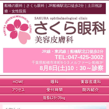
船橋の眼科｜さくら眼科｜JR船橋駅北口徒歩2分｜土日祝診
療・女性院長
JR線・東武線｜船橋駅北口徒歩2分
TEL:047-425-3002
千葉県船橋市本町6-1-3 メルファーレ船橋3F
8月8日(土)10：30～診察