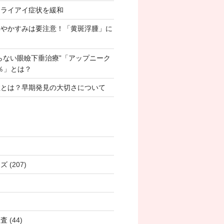
ドライアイ症状を緩和
みやかすみは要注意！「黄斑浮腫」に
らない眼瞼下垂治療”「アップニーク
1％」とは？
症とは？早期発見の大切さについて
ンズ
(207)
検査
(44)