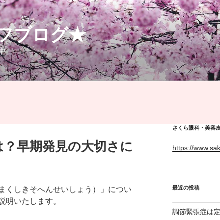
フブログ★
中。
さくら眼科・美容皮
は？早期発見の大切さに
https://www.sa
最近の投稿
まくしきそへんせいしょう）」につい
説明いたします。
調節緊張症は