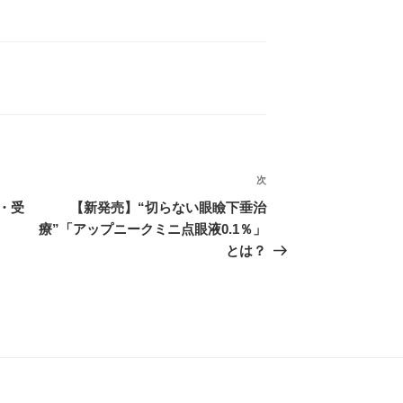
次
次
の
・受
【新発売】“切らない眼瞼下垂治
投
療”「アップニークミニ点眼液0.1％」
稿
とは？