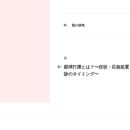
カ
眼の病気
テ
ゴ
リ
ー
投
過
前
稿
去
眼球打撲とは？〜症状・応急処置
の
診のタイミング〜
ナ
投
ビ
稿
ゲ
ー
シ
ョ