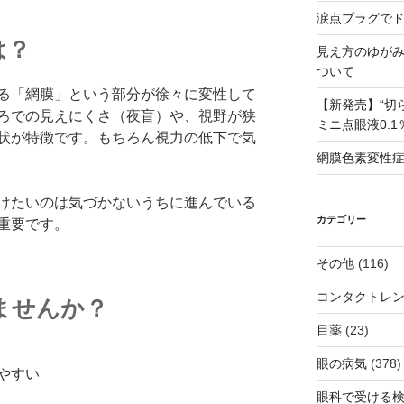
涙点プラグで
は？
見え方のゆが
ついて
る「網膜」という部分が徐々に変性して
【新発売】“切
ろでの見えにくさ（夜盲）や、視野が狭
ミニ点眼液0.
状が特徴です。もちろん視力の低下で気
網膜色素変性
けたいのは気づかないうちに進んでいる
カテゴリー
重要です。
その他
(116)
コンタクトレ
ませんか？
目薬
(23)
眼の病気
(378)
やすい
眼科で受ける