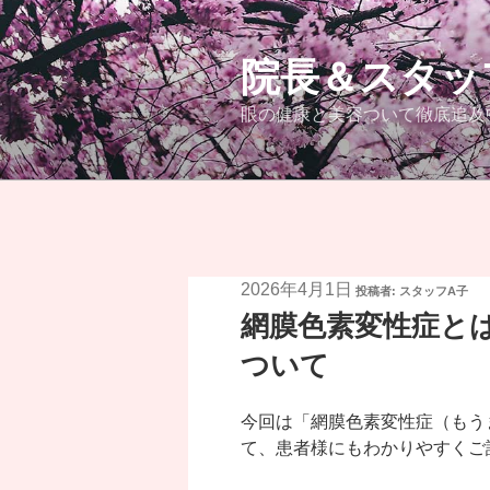
コ
ン
テ
院長＆スタッ
ン
眼の健康と美容ついて徹底追及
ツ
へ
ス
キ
ッ
プ
投
2026年4月1日
投稿者:
スタッフA子
稿
網膜色素変性症と
日:
ついて
今回は「網膜色素変性症（もう
て、患者様にもわかりやすくご