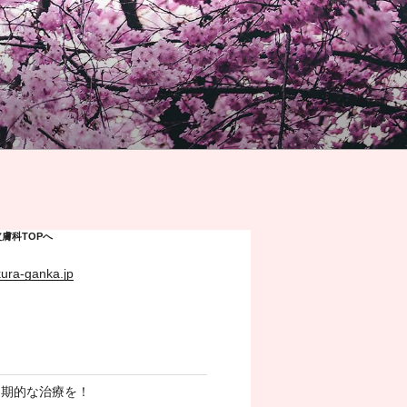
膚科TOPへ
kura-ganka.jp
定期的な治療を！